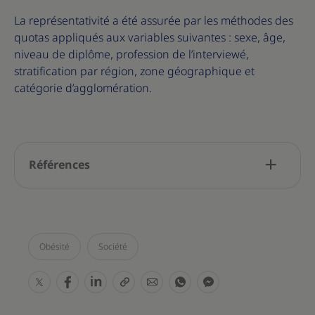
La représentativité a été assurée par les méthodes des
quotas appliqués aux variables suivantes : sexe, âge,
niveau de diplôme, profession de l’interviewé,
stratification par région, zone géographique et
catégorie d’agglomération.
Références
Obésité
Société
S
S
S
S
S
S
S
h
h
h
h
h
h
h