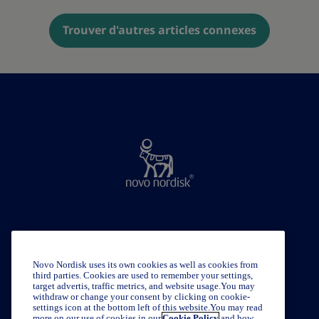
Trouver d'autres articles connexes
Politique de confidentialité et clause de non-
responsabilité
Novo Nordisk uses its own cookies as well as cookies from
third parties. Cookies are used to remember your settings,
target advertis, traffic metrics, and website usage.You may
À propos de Novo Nordisk
withdraw or change your consent by clicking on cookie-
settings icon at the bottom left of this website.You may read
more on our use of cookies in our
Cookie Policy
and how