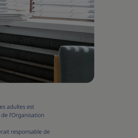
es adultes est
 de l’Organisation
erait responsable de