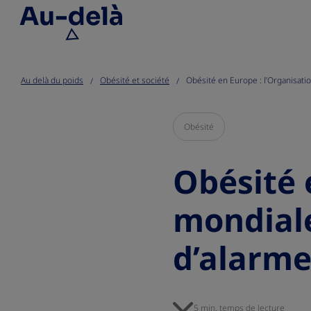
Go to the page content
Au delà du poids
Obésité et société
Obésité en Europe : l’Organisatio
Obésité
Obésité 
mondiale
d’alarm
5 min. temps de lecture