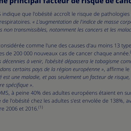
 principal facteur de risque de can
indique que l'obésité accroît le risque de pathologies 
respiratoires.
« L'augmentation de l'indice de masse corpo
s non transmissibles, notamment les cancers et les malad
si considérée comme l'une des causes d'au moins 13 type
es de 200 000 nouveaux cas de cancer chaque année.
s décennies à venir, l’obésité dépassera le tabagisme com
 dans certains pays de la région européenne »
, affirme l
té est une maladie, et pas seulement un facteur de risque, 
e spécifique »
.
OMS, à peine 40% des adultes européens étaient en su
e de l'obésité chez les adultes s'est envolée de 138%, a
(1)
re 2006 et 2016.