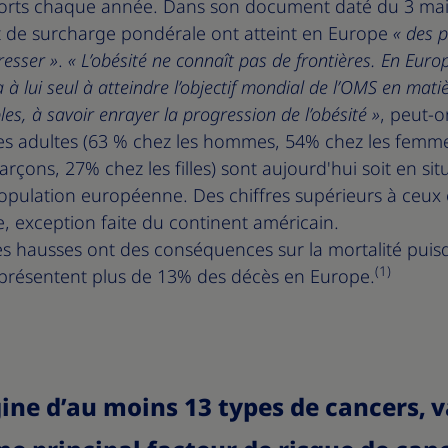
 morts chaque année. Dans son document daté du 3 mai
et de surcharge pondérale ont atteint en Europe
« des 
resser »
.
« L’obésité ne connaît pas de frontières. En Europ
 lui seul à atteindre l’objectif mondial de l’OMS en matiè
es, à savoir enrayer la progression de l’obésité »
, peut-o
es adultes (63 % chez les hommes, 54% chez les femme
arçons, 27% chez les filles) sont aujourd'hui soit en sit
population européenne. Des chiffres supérieurs à ceux 
, exception faite du continent américain.
s hausses ont des conséquences sur la mortalité puisqu
(1)
présentent plus de 13% des décès en Europe.
igine d’au moins 13 types de cancers, 