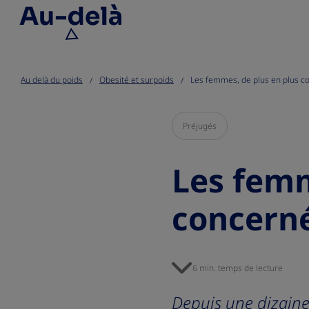
Go to the page content
Au delà du poids
Obesité et surpoids
Les femmes, de plus en plus co
Préjugés
Les femm
concerné
6 min. temps de lecture
Depuis une dizaine