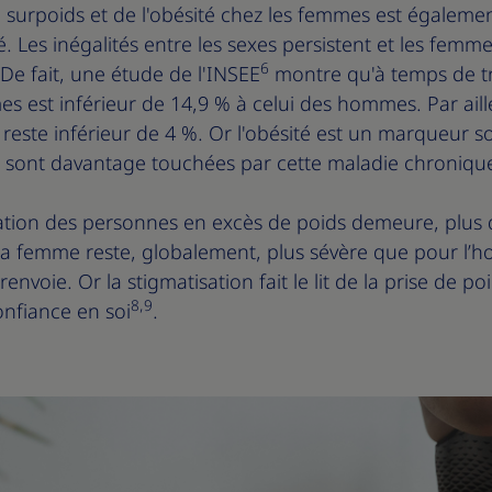
urpoids et de l'obésité chez les femmes est également 
. Les inégalités entre les sexes persistent et les femm
6
 De fait, une étude de l'INSEE
montre qu'à temps de tra
 est inférieur de 14,9 % à celui des hommes. Par aille
 reste inférieur de 4 %. Or l'obésité est un marqueur so
s sont davantage touchées par cette maladie chroniqu
isation des personnes en excès de poids demeure, plus
la femme reste, globalement, plus sévère que pour l’ho
renvoie. Or la stigmatisation fait le lit de la prise de po
8,9
onfiance en soi
.