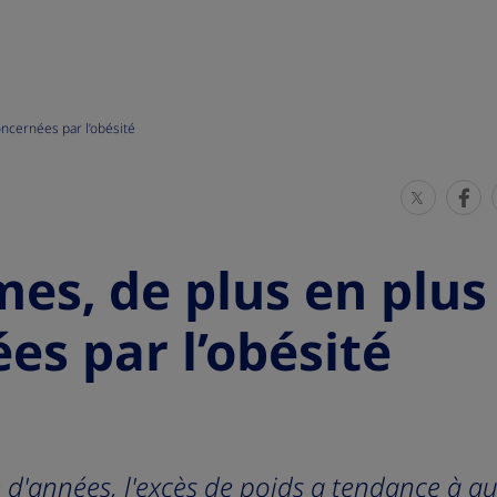
ncernées par l’obésité
S
S
h
h
a
a
es, de plus en plus
r
r
e
e
es par l’obésité
T
T
h
h
i
i
s
s
 d'années, l'excès de poids a tendance à a