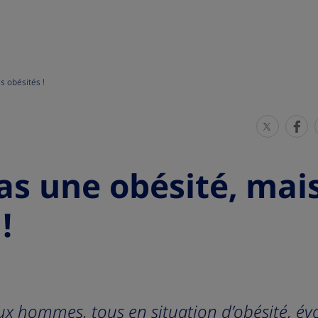
es obésités !
S
S
h
h
a
a
pas une obésité, mai
r
r
e
e
!
T
T
h
h
i
i
s
s
x hommes, tous en situation d’obésité, év