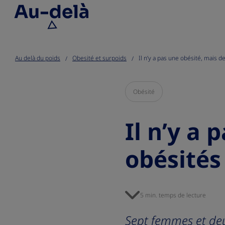
Go to the page content
Au delà du poids
Obesité et surpoids
Il n’y a pas une obésité, mais d
Obésité
Il n’y a 
obésités 
5 min. temps de lecture
Sept femmes et deu