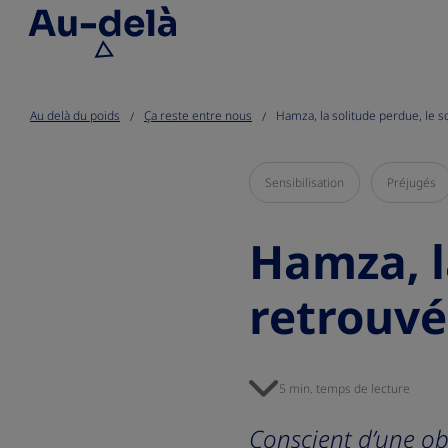
Go to the page content
Au delà du poids
Ça reste entre nous
Hamza, la solitude perdue, le s
Sensibilisation
Préjugés
Hamza, l
retrouvé
5 min. temps de lecture
Conscient d’une obé