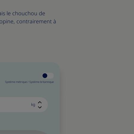
tais le chouchou de
e copine, contrairement à
Système métrique /
Système britannique
kg