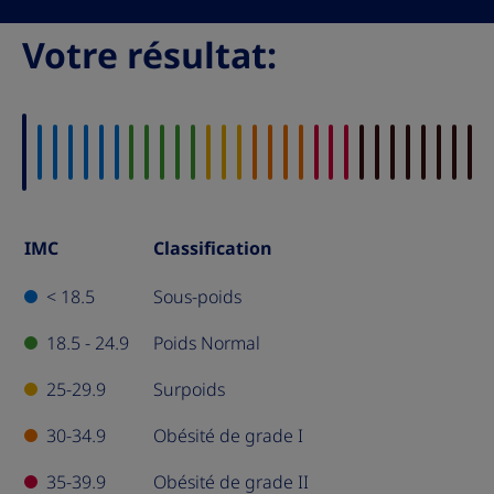
Votre résultat​:
IMC
Classification
IMC
Classification
< 18.5
Sous-poids
Tableau
18.5 - 24.9
Poids Normal
25-29.9
Surpoids
30-34.9
Obésité de grade I
35-39.9
Obésité de grade II