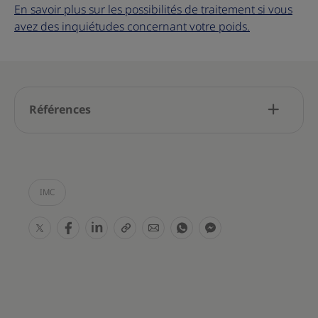
En savoir plus sur les possibilités de traitement si vous
avez des inquiétudes concernant votre poids.
Références
IMC
S
S
S
S
S
S
S
h
h
h
h
h
h
h
a
a
a
a
a
a
a
r
r
r
r
r
r
r
e
e
e
e
e
e
e