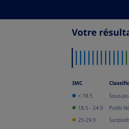
Votre résulta
IMC
Classifi
IMC
Classification
< 18.5
Sous-po
Tableau
18.5 - 24.9
Poids N
25-29.9
Surpoid