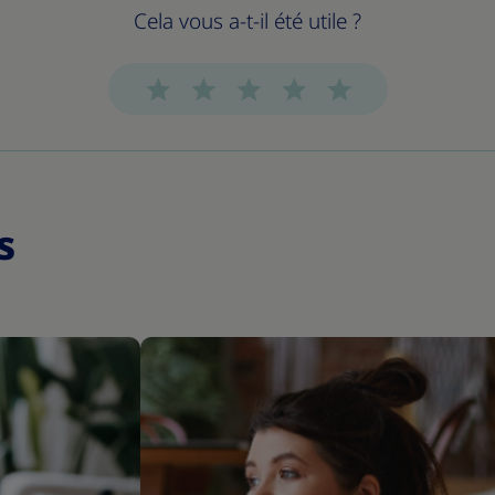
s
s
Cela vous a-t-il été utile ?
s