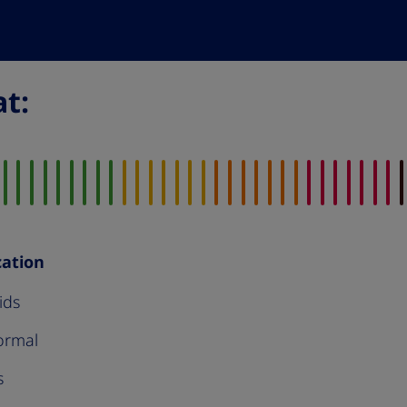
t​:
cation
ids
ormal
s