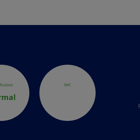
FR
fication
IMC
rmal