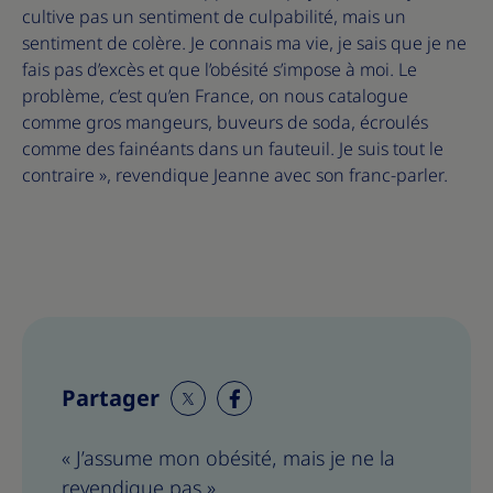
cultive pas un sentiment de culpabilité, mais un
sentiment de colère. Je connais ma vie, je sais que je ne
fais pas d’excès et que l’obésité s’impose à moi. Le
problème, c’est qu’en France, on nous catalogue
comme gros mangeurs, buveurs de soda, écroulés
comme des fainéants dans un fauteuil. Je suis tout le
contraire », revendique Jeanne avec son franc-parler.
Partager
S
S
h
h
« J’assume mon obésité, mais je ne la
a
a
revendique pas »
r
r