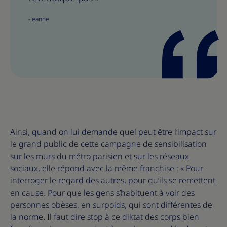
e
e
-Jeanne
T
T
h
h
i
i
s
s
Ainsi, quand on lui demande quel peut être l’impact sur
le grand public de cette campagne de sensibilisation
sur les murs du métro parisien et sur les réseaux
sociaux, elle répond avec la même franchise : « Pour
interroger le regard des autres, pour qu’ils se remettent
en cause. Pour que les gens s’habituent à voir des
personnes obèses, en surpoids, qui sont différentes de
la norme. Il faut dire stop à ce diktat des corps bien